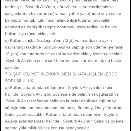
yasaları veya herhangi bir üçüncü kişinin haklarını ihlal etmesi
nedeniyle Soyturk Aku’nun, görevlilerinin, yöneticilerinin ve
çalışanlarının bir zarara uğraması yahut yasal, idari veya cezai
bir yaptırıma tabi tutulması halinde ilgili tutarlar (avukatlık
ücretleri de dahil) ilk talepte ödenmek üzere ferileri ile birlikte
Kullanıcı’ya rücu edilecektir.
e) Kullanıcı, işbu Sözleşme’nin 7.2(d) ve maddesine aykırı
davrandığı takdirde Soyturk Aku’ya yaptığı son ödeme işleminin
10 (on) katı tutarında bir cezai şart ödemekle yükümlü olacaktır.
Soyturk Aku’nun cezai şart tutarını aşan zararlarını talep hakkı
saklıdır.
7.3. ŞÜPHELİ/YETKİLENDİRİLMEMİŞ/HATALI İŞLEMLERDE
SORUMLULUK
a) Kullanıcı tarafından ödemenin Soyturk Aku’ya iletilmesi
halinde Soyturk Aku işbu Sözleşme’de belirtilen koşullarda ve
Soyturk Aku tarafından belirtilen kurallar dahilinde ilgili onay
süreçlerinin tamamlanmasını müteakip ödemeyi Onay Tarihi’nde
Satıcı’ya aktaracaktır. Kullanıcı tarafından ödemenin Soyturk
Aku’ya aktarılmaması halinde, Soyturk Aku’nun Satıcı’ya ödeme
yapma yükümlülüğü söz konusu olmayacaktır.