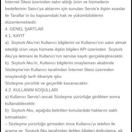
İnternet Sitesi üzerinden satın aldığı ürün ve hizmetlerin
bedellerinin Satıcı’ya aktarımı için sunulan Servis’e ilişkin esaslar
ile Taraflar’ın bu kapsamdaki hak ve yükümlülüklerini
düzenlemektedir.
4. GENEL ŞARTLAR
4.1. KAYIT
a) Soyturk Aku’nin Kullanıcı bilgilerini ve Kullanıcı’nın satın almak
istediği ürün veya hizmete ilişkin bilgileri API üzerinden Soyturk
Aku’ya iletmesi ile Kullanıcı’nın servise kaydı gerçekleştirecektir.
b) Soyturk Aku’in, Kullanıcı bilgilerini onaylaması akabinde
Sözleşme’nin Kullanıcı tarafından İnternet Sitesi üzerinden
onaylandığı tarih itibariyle işbu
Sözleşme yürürlük ve geçerlilik kazanacaktır.
4.2. KULLANIM KOŞULLARI
a) Kullanıcı Servis’i ancak Sözleşme yürürlüğe girdikten sonra
kullanabilecektir.
b) Soyturk Aku, aşağıda belirtilen konulardaki haklarını saklı
tutmaktadır:
– Sözleşme yürürlüğe girmeden önce Kullanıcı’yı telefon ile
arama ve Soyturk Aku tarafından iletilen bilgileri doğrulama, ek