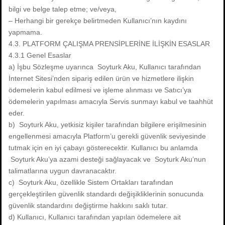
bilgi ve belge talep etme; ve/veya,
– Herhangi bir gerekçe belirtmeden Kullanıcı’nın kaydını
yapmama.
4.3. PLATFORM ÇALIŞMA PRENSİPLERİNE İLİŞKİN ESASLAR
4.3.1 Genel Esaslar
a) İşbu Sözleşme uyarınca Soyturk Aku, Kullanıcı tarafından
İnternet Sitesi’nden sipariş edilen ürün ve hizmetlere ilişkin
ödemelerin kabul edilmesi ve işleme alınması ve Satıcı’ya
ödemelerin yapılması amacıyla Servis sunmayı kabul ve taahhüt
eder.
b) Soyturk Aku, yetkisiz kişiler tarafından bilgilere erişilmesinin
engellenmesi amacıyla Platform’u gerekli güvenlik seviyesinde
tutmak için en iyi çabayı gösterecektir. Kullanıcı bu anlamda
Soyturk Aku’ya azami desteği sağlayacak ve Soyturk Aku’nun
talimatlarına uygun davranacaktır.
c) Soyturk Aku, özellikle Sistem Ortakları tarafından
gerçekleştirilen güvenlik standardı değişikliklerinin sonucunda
güvenlik standardını değiştirme hakkını saklı tutar.
d) Kullanıcı, Kullanıcı tarafından yapılan ödemelere ait