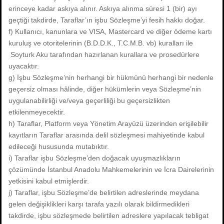
erinceye kadar askıya alınır. Askıya alınma süresi 1 (bir) ayı
geçtiği takdirde, Taraflar’ın işbu Sözleşme’yi fesih hakkı doğar.
f) Kullanıcı, kanunlara ve VISA, Mastercard ve diğer ödeme kartı
kuruluş ve otoritelerinin (B.D.D.K., T.C.M.B. vb) kuralları ile
Soyturk Aku tarafından hazırlanan kurallara ve prosedürlere
uyacaktır.
g) İşbu Sözleşme’nin herhangi bir hükmünü herhangi bir nedenle
geçersiz olması hâlinde, diğer hükümlerin veya Sözleşme’nin
uygulanabilirliği ve/veya geçerliliği bu geçersizlikten
etkilenmeyecektir.
h) Taraflar, Platform veya Yönetim Arayüzü üzerinden erişilebilir
kayıtların Taraflar arasında delil sözleşmesi mahiyetinde kabul
edileceği hususunda mutabıktır.
i) Taraflar işbu Sözleşme’den doğacak uyuşmazlıkların
çözümünde İstanbul Anadolu Mahkemelerinin ve İcra Dairelerinin
yetkisini kabul etmişlerdir.
j) Taraflar, işbu Sözleşme’de belirtilen adreslerinde meydana
gelen değişiklikleri karşı tarafa yazılı olarak bildirmedikleri
takdirde, işbu sözleşmede belirtilen adreslere yapılacak tebligat