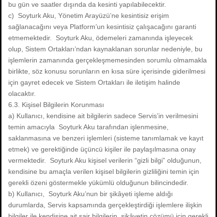
bu gün ve saatler dışında da kesinti yapılabilecektir.
c) Soyturk Aku, Yönetim Arayüzü’ne kesintisiz erişim
sağlanacağını veya Platform’un kesintisiz çalışacağını garanti
etmemektedir. Soyturk Aku, ödemeleri zamanında işleyecek
olup, Sistem Ortakları’ndan kaynaklanan sorunlar nedeniyle, bu
işlemlerin zamanında gerçekleşmemesinden sorumlu olmamakla
birlikte, söz konusu sorunların en kısa süre içerisinde giderilmesi
için gayret edecek ve Sistem Ortakları ile iletişim halinde
olacaktır.
6.3. Kişisel Bilgilerin Korunması
a) Kullanıcı, kendisine ait bilgilerin sadece Servis’in verilmesini
temin amacıyla Soyturk Aku tarafından işlenmesine,
saklanmasına ve benzeri işlemleri (sisteme tanımlamak ve kayıt
etmek) ve gerektiğinde üçüncü kişiler ile paylaşılmasına onay
vermektedir. Soyturk Aku kişisel verilerin “gizli bilgi” olduğunun,
kendisine bu amaçla verilen kişisel bilgilerin gizliliğini temin için
gerekli özeni göstermekle yükümlü olduğunun bilincindedir.
b) Kullanıcı, Soyturk Aku’nun bir şikâyeti işleme aldığı
durumlarda, Servis kapsamında gerçekleştirdiği işlemlere ilişkin
bilgiler ile kendisine ait sair bilgilerin, şikâyetin çözümü için gerekli