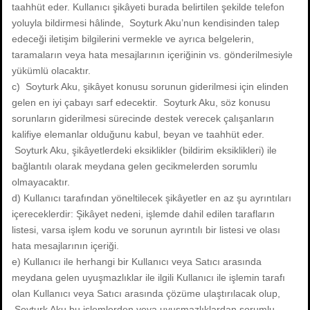
taahhüt eder. Kullanıcı şikâyeti burada belirtilen şekilde telefon
yoluyla bildirmesi hâlinde, Soyturk Aku’nun kendisinden talep
edeceği iletişim bilgilerini vermekle ve ayrıca belgelerin,
taramaların veya hata mesajlarının içeriğinin vs. gönderilmesiyle
yükümlü olacaktır.
c) Soyturk Aku, şikâyet konusu sorunun giderilmesi için elinden
gelen en iyi çabayı sarf edecektir. Soyturk Aku, söz konusu
sorunların giderilmesi sürecinde destek verecek çalışanların
kalifiye elemanlar olduğunu kabul, beyan ve taahhüt eder.
Soyturk Aku, şikâyetlerdeki eksiklikler (bildirim eksiklikleri) ile
bağlantılı olarak meydana gelen gecikmelerden sorumlu
olmayacaktır.
d) Kullanıcı tarafından yöneltilecek şikâyetler en az şu ayrıntıları
içereceklerdir: Şikâyet nedeni, işlemde dahil edilen tarafların
listesi, varsa işlem kodu ve sorunun ayrıntılı bir listesi ve olası
hata mesajlarının içeriği.
e) Kullanıcı ile herhangi bir Kullanıcı veya Satıcı arasında
meydana gelen uyuşmazlıklar ile ilgili Kullanıcı ile işlemin tarafı
olan Kullanıcı veya Satıcı arasında çözüme ulaştırılacak olup,
Soyturk Aku bu işlemlerden veya uyuşmazlıklardan sorumlu