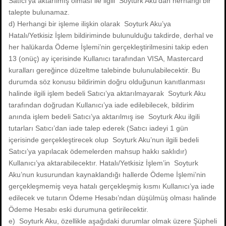
Satıcı’ya aktarılmış olması ile ilgili Soyturk Aku’dan herhangi bir
talepte bulunamaz.
d) Herhangi bir işleme ilişkin olarak Soyturk Aku’ya
Hatalı/Yetkisiz İşlem bildiriminde bulunulduğu takdirde, derhal ve
her halükarda Ödeme İşlemi’nin gerçekleştirilmesini takip eden
13 (onüç) ay içerisinde Kullanıcı tarafından VISA, Mastercard
kuralları gereğince düzeltme talebinde bulunulabilecektir. Bu
durumda söz konusu bildirimin doğru olduğunun kanıtlanması
halinde ilgili işlem bedeli Satıcı’ya aktarılmayarak Soyturk Aku
tarafından doğrudan Kullanıcı’ya iade edilebilecek, bildirim
anında işlem bedeli Satıcı’ya aktarılmış ise Soyturk Aku ilgili
tutarları Satıcı’dan iade talep ederek (Satıcı iadeyi 1 gün
içerisinde gerçekleştirecek olup Soyturk Aku’nun ilgili bedeli
Satıcı’ya yapılacak ödemelerden mahsup hakkı saklıdır)
Kullanıcı’ya aktarabilecektır. Hatalı/Yetkisiz İşlem’in Soyturk
Aku’nun kusurundan kaynaklandığı hallerde Ödeme İşlemi’nin
gerçekleşmemiş veya hatalı gerçekleşmiş kısmı Kullanıcı’ya iade
edilecek ve tutarın Ödeme Hesabı’ndan düşülmüş olması halinde
Ödeme Hesabı eski durumuna getirilecektir.
e) Soyturk Aku, özellikle aşağıdaki durumlar olmak üzere Şüpheli