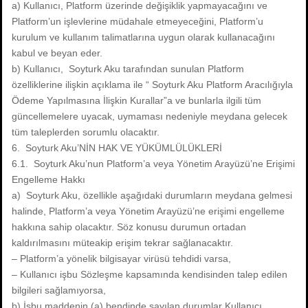
a) Kullanıcı, Platform üzerinde değişiklik yapmayacağını ve
Platform’un işlevlerine müdahale etmeyeceğini, Platform’u
kurulum ve kullanım talimatlarına uygun olarak kullanacağını
kabul ve beyan eder.
b) Kullanıcı, Soyturk Aku tarafından sunulan Platform
özelliklerine ilişkin açıklama ile “ Soyturk Aku Platform Aracılığıyla
Ödeme Yapılmasına İlişkin Kurallar”a ve bunlarla ilgili tüm
güncellemelere uyacak, uymaması nedeniyle meydana gelecek
tüm taleplerden sorumlu olacaktır.
6. Soyturk Aku’NİN HAK VE YÜKÜMLÜLÜKLERİ
6.1. Soyturk Aku’nun Platform’a veya Yönetim Arayüzü’ne Erişimi
Engelleme Hakkı
a) Soyturk Aku, özellikle aşağıdaki durumların meydana gelmesi
halinde, Platform’a veya Yönetim Arayüzü’ne erişimi engelleme
hakkına sahip olacaktır. Söz konusu durumun ortadan
kaldırılmasını müteakip erişim tekrar sağlanacaktır.
– Platform’a yönelik bilgisayar virüsü tehdidi varsa,
– Kullanıcı işbu Sözleşme kapsamında kendisinden talep edilen
bilgileri sağlamıyorsa,
b) İşbu maddenin (a) bendinde sayılan durumlar Kullanıcı