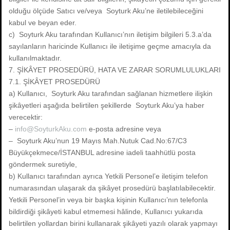
olduğu ölçüde Satıcı ve/veya Soyturk Aku’ne iletilebileceğini
kabul ve beyan eder.
c) Soyturk Aku tarafından Kullanıcı’nın iletişim bilgileri 5.3.a’da
sayılanların haricinde Kullanıcı ile iletişime geçme amacıyla da
kullanılmaktadır.
7. ŞİKÂYET PROSEDÜRÜ, HATA VE ZARAR SORUMLULUKLARI
7.1. ŞİKÂYET PROSEDÜRÜ
a) Kullanıcı, Soyturk Aku tarafından sağlanan hizmetlere ilişkin
şikâyetleri aşağıda belirtilen şekillerde Soyturk Aku’ya haber
verecektir:
–
info@SoyturkAku.com
e-posta adresine veya
– Soyturk Aku’nun 19 Mayıs Mah.Nutuk Cad.No:67/C3
Büyükçekmece/İSTANBUL adresine iadeli taahhütlü posta
göndermek suretiyle,
b) Kullanıcı tarafından ayrıca Yetkili Personel’e iletişim telefon
numarasından ulaşarak da şikâyet prosedürü başlatılabilecektir.
Yetkili Personel’in veya bir başka kişinin Kullanıcı’nın telefonla
bildirdiği şikâyeti kabul etmemesi hâlinde, Kullanıcı yukarıda
belirtilen yollardan birini kullanarak şikâyeti yazılı olarak yapmayı