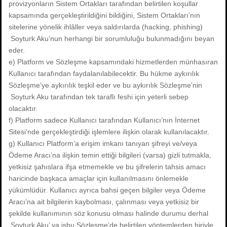
provizyonların Sistem Ortakları tarafından belirtilen koşullar
kapsamında gerçekleştirildiğini bildiğini, Sistem Ortakları’nın
sitelerine yönelik ihlâller veya saldırılarda (hacking, phishing)
Soyturk Aku’nun herhangi bir sorumluluğu bulunmadığını beyan
eder.
e) Platform ve Sözleşme kapsamındaki hizmetlerden münhasıran
Kullanıcı tarafından faydalanılabilecektir. Bu hükme aykırılık
Sözleşme’ye aykırılık teşkil eder ve bu aykırılık Sözleşme’nin
Soyturk Aku tarafından tek taraflı feshi için yeterli sebep
olacaktır.
f) Platform sadece Kullanıcı tarafından Kullanıcı’nın İnternet
Sitesi’nde gerçekleştirdiği işlemlere ilişkin olarak kullanılacaktır.
g) Kullanıcı Platform’a erişim imkanı tanıyan şifreyi ve/veya
Ödeme Aracı’na ilişkin temin ettiği bilgileri (varsa) gizli tutmakla,
yetkisiz şahıslara ifşa etmemekle ve bu şifrelerin tahsis amacı
haricinde başkaca amaçlar için kullanılmasını önlemekle
yükümlüdür. Kullanıcı ayrıca bahsi geçen bilgiler veya Ödeme
Aracı’na ait bilgilerin kaybolması, çalınması veya yetkisiz bir
şekilde kullanımının söz konusu olması halinde durumu derhal
Soyturk Aku’ ya işbu Sözleşme’de belirtilen yöntemlerden biriyle