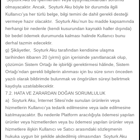
olmayacaktır. Ancak, Soyturk Aku böyle bir durumda ilgili
Kullanıcı’ya her türlü belge, bilgi temini de dahil gerekli desteği
vermeye hazır olacaktır. Soyturk Aku’nun bu madde kapsamında
herhangi bir nedenle (kendi kusurundan kaynaklı haller dışında)
bir bedel ödemek durumunda kalması halinde Kullanıcı bunu
derhal tazmin edecektir.
g) Şikâyetler, Soyturk Aku tarafından kendisine ulaşma
tarihinden itibaren 20 (yirmi) gün içerisinde yanıtlanacak olup,
çözümün Sistem Ortağı ile işbirliği gerektirmesi hâlinde, Sistem
Ortağı’ndan gerekli bilgilerin alınması için bu süre sınırı önceden
yazılı olarak bildirimde bulunmak ve öngörülen süreyi belirtmek
kaydıyla uzatılabilecektir.
7.2. HATA VE ZARARDAN DOĞAN SORUMLULUK
a) Soyturk Aku, İnternet Sitesi’nde sunulan ürünlerin veya
hizmetlerin Kullanıcı’ya tedarik edilmesine veya iade edilmesine
katılmayacaktır. Bu nedenle Platform aracılığıyla ödemesi yapılan
ürünler veya hizmetlerden veya bu ödemesi yapılan ürünler veya
hizmetlere ilişkin Kullanıcı ve Satıcı arasındaki sözleşmenin
hukuka uygun bir şekilde akdedilmiş olmasından Soyturk Aku