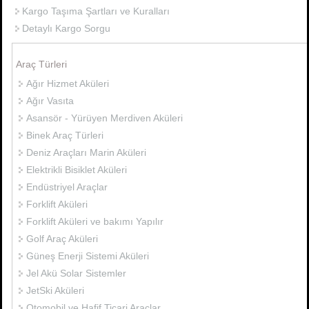
Kargo Taşıma Şartları ve Kuralları
Detaylı Kargo Sorgu
Araç Türleri
Ağır Hizmet Aküleri
Ağır Vasıta
Asansör - Yürüyen Merdiven Aküleri
Binek Araç Türleri
Deniz Araçları Marin Aküleri
Elektrikli Bisiklet Aküleri
Endüstriyel Araçlar
Forklift Aküleri
Forklift Aküleri ve bakımı Yapılır
Golf Araç Aküleri
Güneş Enerji Sistemi Aküleri
Jel Akü Solar Sistemler
JetSki Aküleri
Otomobil ve Hafif Ticari Araçlar