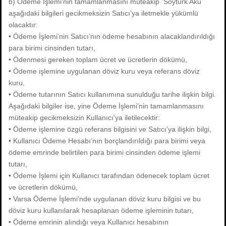
b) Ödeme İşlemi’nin tamamlanmasını müteakip Soyturk Aku
aşağıdaki bilgileri gecikmeksizin Satıcı’ya iletmekle yükümlü
olacaktır:
• Ödeme İşlemi’nin Satıcı’nın ödeme hesabının alacaklandırıldığı
para birimi cinsinden tutarı,
• Ödenmesi gereken toplam ücret ve ücretlerin dökümü,
• Ödeme işlemine uygulanan döviz kuru veya referans döviz
kuru,
• Ödeme tutarının Satıcı kullanımına sunulduğu tarihe ilişkin bilgi.
Aşağıdaki bilgiler ise, yine Ödeme İşlemi’nin tamamlanmasını
müteakip gecikmeksizin Kullanıcı’ya iletilecektir:
• Ödeme işlemine özgü referans bilgisini ve Satıcı’ya ilişkin bilgi,
• Kullanıcı Ödeme Hesabı’nın borçlandırıldığı para birimi veya
ödeme emrinde belirtilen para birimi cinsinden ödeme işlemi
tutarı,
• Ödeme İşlemi için Kullanıcı tarafından ödenecek toplam ücret
ve ücretlerin dökümü,
• Varsa Ödeme İşlemi’nde uygulanan döviz kuru bilgisi ve bu
döviz kuru kullanılarak hesaplanan ödeme işleminin tutarı,
• Ödeme emrinin alındığı veya Kullanıcı hesabının