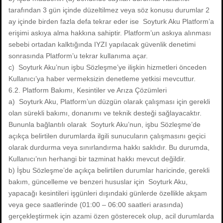
tarafından 3 gün içinde düzeltilmez veya söz konusu durumlar 2
ay içinde birden fazla defa tekrar eder ise Soyturk Aku Platform’a
erişimi askıya alma hakkına sahiptir. Platform’un askıya alınması
sebebi ortadan kalktığında IYZI yapılacak güvenlik denetimi
sonrasında Platform’u tekrar kullanıma açar.
c) Soyturk Aku’nun işbu Sözleşme’ye ilişkin hizmetleri önceden
Kullanıcı’ya haber vermeksizin denetleme yetkisi mevcuttur.
6.2. Platform Bakımı, Kesintiler ve Arıza Çözümleri
a) Soyturk Aku, Platform’un düzgün olarak çalışması için gerekli
olan sürekli bakımı, donanımı ve teknik desteği sağlayacaktır.
Bununla bağlantılı olarak Soyturk Aku’nun, işbu Sözleşme’de
açıkça belirtilen durumlarda ilgili sunucuların çalışmasını geçici
olarak durdurma veya sınırlandırma hakkı saklıdır. Bu durumda,
Kullanıcı’nın herhangi bir tazminat hakkı mevcut değildir.
b) İşbu Sözleşme’de açıkça belirtilen durumlar haricinde, gerekli
bakım, güncelleme ve benzeri hususlar için Soyturk Aku,
yapacağı kesintileri işgünleri dışındaki günlerde özellikle akşam
veya gece saatlerinde (01:00 – 06:00 saatleri arasında)
gerçekleştirmek için azami özen gösterecek olup, acil durumlarda