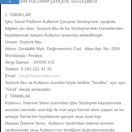
PLATFORM KULLANIM ÇERÇEVE SÖZLEŞMESİ
1. TARAFLAR
İşbu Sanal Platform Kullanım Çerçeve Sözleşmesi, aşağıda
bilgileri yer alan Soyturk Aku ile bu Sözleşme’deki hizmetlerden
faydalanmak isteyen Kullanıcı arasında akdedilmiştir.
Unvan: Soyturk Aku
Adres: Zerdalilik Mah. Değirmenönü Cad. Altan Apt. No: 20/A
Muratpaşa / Antalya
Vergi Dairesi : XXXXX V.D.
Telefon: 0 242 221 41 33
Email :
info@SoyturkAku.com
Soyturk Aku ve Kullanıcı bundan böyle birlikte “Taraflar”, ayrı ayrı
“Taraf” olarak anılacaktır.
2. TANIMLAR
Kullanıcı: İnternet Sitesi üzerinden işbu Sözleşme kapsamında
sunulan servisler aracılığı ile mal veya hizmet alımı yapan ve bu
amaçla Servis’ten faydalanan gerçek veya tüzel kişi,
Hassas Ödeme Verisi : Kullanıcı tarafından ödeme emrinin
verilmesinde veya Kullanıcı’nın kimliğinin doğrulanmasında