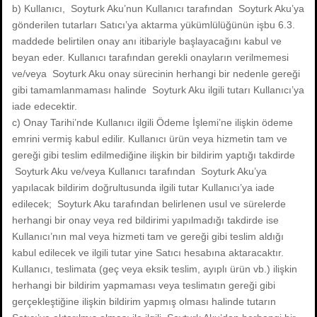
b) Kullanıcı, Soyturk Aku’nun Kullanıcı tarafından Soyturk Aku’ya
gönderilen tutarları Satıcı’ya aktarma yükümlülüğünün işbu 6.3.
maddede belirtilen onay anı itibariyle başlayacağını kabul ve
beyan eder. Kullanıcı tarafından gerekli onayların verilmemesi
ve/veya Soyturk Aku onay sürecinin herhangi bir nedenle gereği
gibi tamamlanmaması halinde Soyturk Aku ilgili tutarı Kullanıcı’ya
iade edecektir.
c) Onay Tarihi’nde Kullanıcı ilgili Ödeme İşlemi’ne ilişkin ödeme
emrini vermiş kabul edilir. Kullanıcı ürün veya hizmetin tam ve
gereği gibi teslim edilmediğine ilişkin bir bildirim yaptığı takdirde
Soyturk Aku ve/veya Kullanıcı tarafından Soyturk Aku’ya
yapılacak bildirim doğrultusunda ilgili tutar Kullanıcı’ya iade
edilecek; Soyturk Aku tarafından belirlenen usul ve sürelerde
herhangi bir onay veya red bildirimi yapılmadığı takdirde ise
Kullanıcı’nın mal veya hizmeti tam ve gereği gibi teslim aldığı
kabul edilecek ve ilgili tutar yine Satıcı hesabına aktaracaktır.
Kullanıcı, teslimata (geç veya eksik teslim, ayıplı ürün vb.) ilişkin
herhangi bir bildirim yapmaması veya teslimatın gereği gibi
gerçekleştiğine ilişkin bildirim yapmış olması halinde tutarın