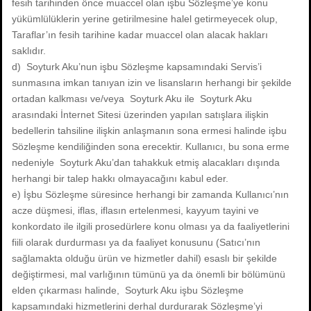
fesih tarihinden önce muaccel olan işbu Sözleşme’ye konu
yükümlülüklerin yerine getirilmesine halel getirmeyecek olup,
Taraflar’ın fesih tarihine kadar muaccel olan alacak hakları
saklıdır.
d) Soyturk Aku’nun işbu Sözleşme kapsamındaki Servis’i
sunmasına imkan tanıyan izin ve lisansların herhangi bir şekilde
ortadan kalkması ve/veya Soyturk Aku ile Soyturk Aku
arasındaki İnternet Sitesi üzerinden yapılan satışlara ilişkin
bedellerin tahsiline ilişkin anlaşmanın sona ermesi halinde işbu
Sözleşme kendiliğinden sona erecektir. Kullanıcı, bu sona erme
nedeniyle Soyturk Aku’dan tahakkuk etmiş alacakları dışında
herhangi bir talep hakkı olmayacağını kabul eder.
e) İşbu Sözleşme süresince herhangi bir zamanda Kullanıcı’nın
acze düşmesi, iflas, iflasın ertelenmesi, kayyum tayini ve
konkordato ile ilgili prosedürlere konu olması ya da faaliyetlerini
fiili olarak durdurması ya da faaliyet konusunu (Satıcı’nın
sağlamakta olduğu ürün ve hizmetler dahil) esaslı bir şekilde
değiştirmesi, mal varlığının tümünü ya da önemli bir bölümünü
elden çıkarması halinde, Soyturk Aku işbu Sözleşme
kapsamındaki hizmetlerini derhal durdurarak Sözleşme’yi