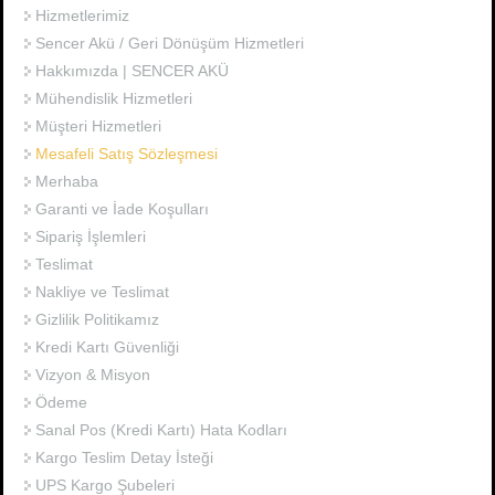
Hizmetlerimiz
Sencer Akü / Geri Dönüşüm Hizmetleri
Hakkımızda | SENCER AKÜ
Mühendislik Hizmetleri
Müşteri Hizmetleri
Mesafeli Satış Sözleşmesi
Merhaba
Garanti ve İade Koşulları
Sipariş İşlemleri
Teslimat
Nakliye ve Teslimat
Gizlilik Politikamız
Kredi Kartı Güvenliği
Vizyon & Misyon
Ödeme
Sanal Pos (Kredi Kartı) Hata Kodları
Kargo Teslim Detay İsteği
UPS Kargo Şubeleri