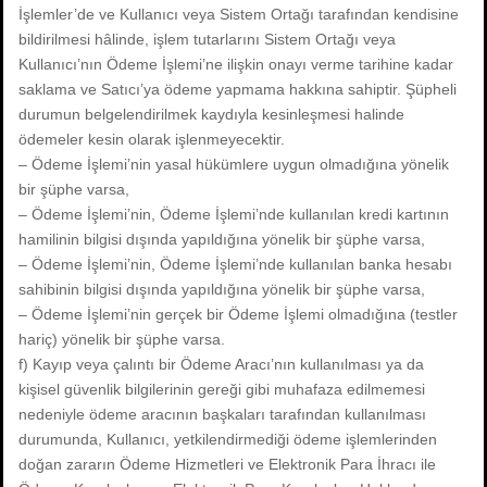
İşlemler’de ve Kullanıcı veya Sistem Ortağı tarafından kendisine
bildirilmesi hâlinde, işlem tutarlarını Sistem Ortağı veya
Kullanıcı’nın Ödeme İşlemi’ne ilişkin onayı verme tarihine kadar
saklama ve Satıcı’ya ödeme yapmama hakkına sahiptir. Şüpheli
durumun belgelendirilmek kaydıyla kesinleşmesi halinde
ödemeler kesin olarak işlenmeyecektir.
– Ödeme İşlemi’nin yasal hükümlere uygun olmadığına yönelik
bir şüphe varsa,
– Ödeme İşlemi’nin, Ödeme İşlemi’nde kullanılan kredi kartının
hamilinin bilgisi dışında yapıldığına yönelik bir şüphe varsa,
– Ödeme İşlemi’nin, Ödeme İşlemi’nde kullanılan banka hesabı
sahibinin bilgisi dışında yapıldığına yönelik bir şüphe varsa,
– Ödeme İşlemi’nin gerçek bir Ödeme İşlemi olmadığına (testler
hariç) yönelik bir şüphe varsa.
f) Kayıp veya çalıntı bir Ödeme Aracı’nın kullanılması ya da
kişisel güvenlik bilgilerinin gereği gibi muhafaza edilmemesi
nedeniyle ödeme aracının başkaları tarafından kullanılması
durumunda, Kullanıcı, yetkilendirmediği ödeme işlemlerinden
doğan zararın Ödeme Hizmetleri ve Elektronik Para İhracı ile