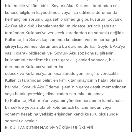
bildirmekle yükümlüdür. Soyturk Aku, Kullanıcı tarafından söz
konusu bilgilerin kaybedilmesi veya ifşa edilmesi durumunda
herhangi bir sorumluluğa sahip olmadığı gibi, kusurun Soyturk
Aku’ya ait olduğu kanıtlanmadığı müddetçe üçüncü şahıslar
tarafından Kullanıcı’ya verilecek zararlardan da sorumlu değildir.
Kullanıcı, bu Servis kapsamında kendisine verilen herhangi bir
şifreyi kaybetmesi durumunda bu durumu derhal Soyturk Aku’ya
yazılı olarak bildirecek ve Soyturk Aku söz konusu şifrenin
kullanımını engellemek üzere gerekli işlemleri yapacak, bu
durumdan Kullanıcı’yı haberdar
edecek ve Kullanıcı’ya en kısa sürede yeni bir şifre verecektir.
Kullanıcı tarafından belirtilen kimlik tanımlayıcının hatalı olması
halinde, Soyturk Aku Ödeme İşlemi’nin gerçekleştirilmemesinden
veya hatalı gerçekleştirilmesinden sorumlu tutulamaz.
h) Kullanıcı, Platform’un veya bir yönetim hesabının kanıtlanabilir
bir şekilde yetkisiz olarak kötü amaçlı kullanımından veya
yönetim hesabına yetkisiz erişimden kendi kusuru ölçüsünde
sorumlu olacaktır.
5. KULLANICI’NIN HAK VE YÜKÜMLÜLÜKLERİ