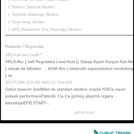
Telefon Santrali Aküleri
Temizlik Makinası Aküleri
Ticari Araç Aküleri
UPS (Kesintisiz Güç Kaynağı) Aküleri
Haberler / Duyurular
VRLA jel akü nedir?
VRLA Akü ( Valf Regulated Lead Acid )( Sübap Ayarlı Kurşun Asit Ak
) olarak da bilinirler. ... AGM Akü ( elektroliti separatörlere emdirilmiş
) ve...
SOYTÜRK SOLAR AKÜ 12 Volt 100
Üstün tasarım özellikleri ile standart akülere oranla %30’a varan
yüksek performansPatentli, Ca-Ca gümüş alaşımlı ızgara
teknolojisiEFB START-...
güncel döviz