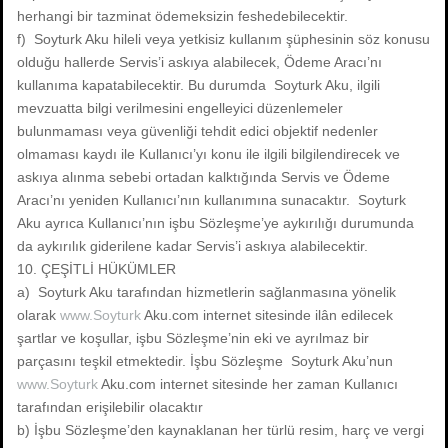
herhangi bir tazminat ödemeksizin feshedebilecektir.
f) Soyturk Aku hileli veya yetkisiz kullanım şüphesinin söz konusu
olduğu hallerde Servis’i askıya alabilecek, Ödeme Aracı’nı
kullanıma kapatabilecektir. Bu durumda Soyturk Aku, ilgili
mevzuatta bilgi verilmesini engelleyici düzenlemeler
bulunmaması veya güvenliği tehdit edici objektif nedenler
olmaması kaydı ile Kullanıcı’yı konu ile ilgili bilgilendirecek ve
askıya alınma sebebi ortadan kalktığında Servis ve Ödeme
Aracı’nı yeniden Kullanıcı’nın kullanımına sunacaktır. Soyturk
Aku ayrıca Kullanıcı’nın işbu Sözleşme’ye aykırılığı durumunda
da aykırılık giderilene kadar Servis’i askıya alabilecektir.
10. ÇEŞİTLİ HÜKÜMLER
a) Soyturk Aku tarafından hizmetlerin sağlanmasına yönelik
olarak
www.Soyturk
Aku.com internet sitesinde ilân edilecek
şartlar ve koşullar, işbu Sözleşme’nin eki ve ayrılmaz bir
parçasını teşkil etmektedir. İşbu Sözleşme Soyturk Aku’nun
www.Soyturk
Aku.com internet sitesinde her zaman Kullanıcı
tarafından erişilebilir olacaktır
b) İşbu Sözleşme’den kaynaklanan her türlü resim, harç ve vergi