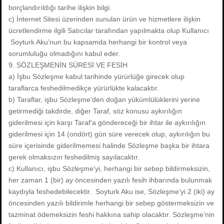
borçlandırıldığı tarihe ilişkin bilgi.
c) İnternet Sitesi üzerinden sunulan ürün ve hizmetlere ilişkin
ücretlendirme ilgili Satıcılar tarafından yapılmakta olup Kullanıcı
Soyturk Aku’nun bu kapsamda herhangi bir kontrol veya
sorumluluğu olmadığını kabul eder.
9. SÖZLEŞMENİN SÜRESİ VE FESİH
a) İşbu Sözleşme kabul tarihinde yürürlüğe girecek olup
taraflarca feshedilmedikçe yürürlükte kalacaktır.
b) Taraflar, işbu Sözleşme’den doğan yükümlülüklerini yerine
getirmediği takdirde, diğer Taraf, söz konusu aykırılığın
giderilmesi için karşı Taraf’a göndereceği bir ihtar ile aykırılığın
giderilmesi için 14 (ondört) gün süre verecek olup, aykırılığın bu
süre içerisinde giderilmemesi halinde Sözleşme başka bir ihtara
gerek olmaksızın feshedilmiş sayılacaktır.
c) Kullanıcı, işbu Sözleşme’yi, herhangi bir sebep bildirmeksizin,
her zaman 1 (bir) ay öncesinden yazılı fesih ihbarında bulunmak
kaydıyla feshedebilecektir. Soyturk Aku ise, Sözleşme’yi 2 (iki) ay
öncesinden yazılı bildirimle herhangi bir sebep göstermeksizin ve
tazminat ödemeksizin feshi hakkına sahip olacaktır. Sözleşme’nin