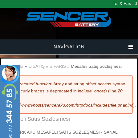
Ana içeriğe atla
Tel.& Fax : 
NAVIGATION
Buradasınız
Anasayfa
»
E-SATIŞ
»
SİPARİŞ
» Mesafeli Satış Sözleşmesi
Hata mesajı
Deprecated function
: Array and string offset access syntax
with curly braces is deprecated in
include_once()
(line
20
of
/var/www/vhosts/senceraku.com/httpdocs/includes/file.phar.inc
).
Mesafeli Satış Sözleşmesi
SOYTURK AKÜ MESAFELİ SATIŞ SÖZLEŞMESİ - SANAL