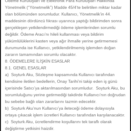
Ödeme Kuruluşları ve Elektronik Para Kuruluşları Hakkında
Yönetmelik (“Yönetmelik”) Madde 45/4’te belirtilen miktar kadar
olan bölümünden sorumludur. Kullanıcı, Yönetmelik’in 44.
maddesinin dördüncü fıkrası uyarınca yaptığı bildirimden sonra
gerçekleşen yetkilendirmediği ödeme işlemlerinden sorumlu
değildir. Ödeme Aracı’nı hileli kullanması veya bildirim
yükümlülüklerini kasten veya ağır ihmalle yerine getirmemesi
durumunda ise Kullanıcı, yetkilendirilmemiş işlemden doğan
zararın tamamından sorumlu olacaktır.
8. ÖDEMELERE İLİŞKİN ESASLAR
8.1. GENEL ESASLAR
a) Soyturk Aku, Sözleşme kapsamında Kullanıcı tarafından
kendisine iletilen bedellerin, Onay Tarihi’ni takip eden iş günü
içerisinde Satıcı’ya aktarılmasından sorumludur. Soyturk Aku, bu
sorumluluğunu yerine getirmediği takdirde Kullanıcı’nın doğrudan
bu sebebe bağlı olan zararlarını tazmin edecektir.
b) Soyturk Aku’nun Kullanıcı’ya ileteceği ödeme dolayısıyla
ortaya çıkacak işlem ücretleri Kullanıcı tarafından karşılanacaktır.
c) Soyturk Aku, ücretlendirme koşullarını tek taraflı olarak
değiştirme yetkisini haizdir.