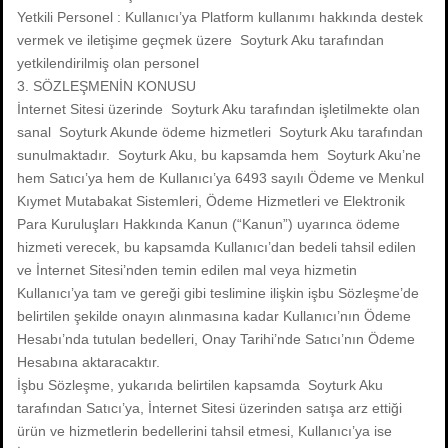
Yetkili Personel : Kullanıcı’ya Platform kullanımı hakkında destek
vermek ve iletişime geçmek üzere Soyturk Aku tarafından
yetkilendirilmiş olan personel
3. SÖZLEŞMENİN KONUSU
İnternet Sitesi üzerinde Soyturk Aku tarafından işletilmekte olan
sanal Soyturk Akunde ödeme hizmetleri Soyturk Aku tarafından
sunulmaktadır. Soyturk Aku, bu kapsamda hem Soyturk Aku’ne
hem Satıcı’ya hem de Kullanıcı’ya 6493 sayılı Ödeme ve Menkul
Kıymet Mutabakat Sistemleri, Ödeme Hizmetleri ve Elektronik
Para Kuruluşları Hakkında Kanun (“Kanun”) uyarınca ödeme
hizmeti verecek, bu kapsamda Kullanıcı’dan bedeli tahsil edilen
ve İnternet Sitesi’nden temin edilen mal veya hizmetin
Kullanıcı’ya tam ve gereği gibi teslimine ilişkin işbu Sözleşme’de
belirtilen şekilde onayın alınmasına kadar Kullanıcı’nın Ödeme
Hesabı’nda tutulan bedelleri, Onay Tarihi’nde Satıcı’nın Ödeme
Hesabına aktaracaktır.
İşbu Sözleşme, yukarıda belirtilen kapsamda Soyturk Aku
tarafından Satıcı’ya, İnternet Sitesi üzerinden satışa arz ettiği
ürün ve hizmetlerin bedellerini tahsil etmesi, Kullanıcı’ya ise