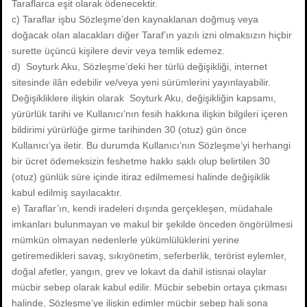
Taraflarca eşit olarak ödenecektir.
c) Taraflar işbu Sözleşme’den kaynaklanan doğmuş veya
doğacak olan alacakları diğer Taraf’ın yazılı izni olmaksızın hiçbir
surette üçüncü kişilere devir veya temlik edemez.
d) Soyturk Aku, Sözleşme’deki her türlü değişikliği, internet
sitesinde ilân edebilir ve/veya yeni sürümlerini yayınlayabilir.
Değişikliklere ilişkin olarak Soyturk Aku, değişikliğin kapsamı,
yürürlük tarihi ve Kullanıcı’nın fesih hakkına ilişkin bilgileri içeren
bildirimi yürürlüğe girme tarihinden 30 (otuz) gün önce
Kullanıcı’ya iletir. Bu durumda Kullanıcı’nın Sözleşme’yi herhangi
bir ücret ödemeksizin feshetme hakkı saklı olup belirtilen 30
(otuz) günlük süre içinde itiraz edilmemesi halinde değişiklik
kabul edilmiş sayılacaktır.
e) Taraflar’ın, kendi iradeleri dışında gerçekleşen, müdahale
imkanları bulunmayan ve makul bir şekilde önceden öngörülmesi
mümkün olmayan nedenlerle yükümlülüklerini yerine
getiremedikleri savaş, sıkıyönetim, seferberlik, terörist eylemler,
doğal afetler, yangın, grev ve lokavt da dahil istisnai olaylar
mücbir sebep olarak kabul edilir. Mücbir sebebin ortaya çıkması
halinde, Sözleşme’ye ilişkin edimler mücbir sebep hali sona