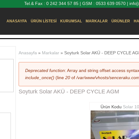
Tel.& Fax : 0 242 344 57 85 | GSM : 0533 639 0570 | inf
ANASAYFA
ÜRÜN LISTESI
KURUMSAL
MARKALAR
ÜRÜNLER
HA
Buradasınız
Anasayfa
»
Markalar
» Soyturk Solar AKÜ - DEEP CYCLE A
Hata mesajı
Deprecated function
: Array and string offset access synta
include_once()
(line
20
of
/var/www/vhosts/senceraku.com/h
Soyturk Solar AKÜ - DEEP CYCLE AGM
Ürün Kodu
Solar 1