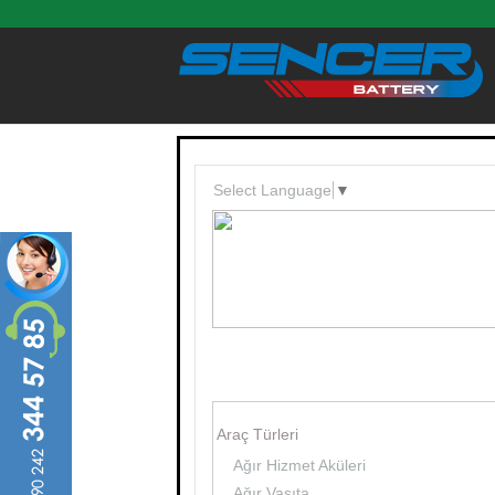
Ana içeriğe atla
Select Language
▼
Araç Türleri
Ağır Hizmet Aküleri
Ağır Vasıta