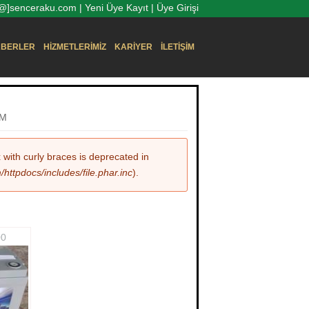
o[@]senceraku.com |
Yeni Üye Kayıt
|
Üye Girişi
BERLER
HIZMETLERIMIZ
KARIYER
İLETIŞIM
GM
x with curly braces is deprecated in
ttpdocs/includes/file.phar.inc
).
00