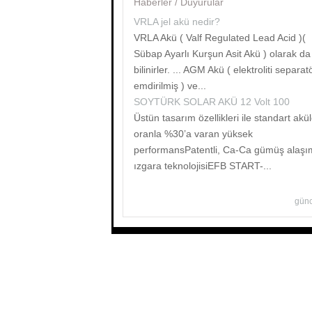
Haberler / Duyurular
VRLA jel akü nedir?
VRLA Akü ( Valf Regulated Lead Acid )(
Sübap Ayarlı Kurşun Asit Akü ) olarak da
bilinirler. ... AGM Akü ( elektroliti separat
emdirilmiş ) ve...
SOYTÜRK SOLAR AKÜ 12 Volt 100
Üstün tasarım özellikleri ile standart akü
oranla %30’a varan yüksek
performansPatentli, Ca-Ca gümüş alaşım
ızgara teknolojisiEFB START-...
günc