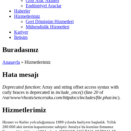
Golf Araç Aküleri
Endüstriyel Araçlar
Haberler
Hizmetlerimiz
Geri Dönüşüm Hizmetleri
Mühendislik Hizmetleri
Kariyer
İletişim
Buradasınız
Anasayfa
» Hizmetlerimiz
Hata mesajı
Deprecated function
: Array and string offset access syntax with
curly braces is deprecated in
include_once()
(line
20
of
/var/www/vhosts/senceraku.com/httpdocs/includes/file.phar.inc
).
Hizmetlerimiz
Hizmet ve Kalite yolculuğumuza 1989 yılında faaliyete başladık. Yıllık
280.000 akü üretim kapasitesine sahiptir. Antalya’da kurulan firmamız