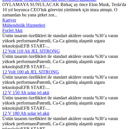
OYLAMAYA SUNULACAK Birkaç ay önce Elon Musk, Tesla'da
10 yıl boyunca CEO'luk görevini yürütmek için imza atmıştı. O
zamandan bu yana şirket zor...
Kariyer
Mühendislik Hizmetleri
ForJel Akü
Üstün tasarım özellikleri ile standart akülere oranla %30’a varan
yüksek performansPatentli, Ca-Ca gümüş alaşımlı ızgara
teknolojisiEFB START-...
12 Volt 110 Ah JEL SITRONG
Üstün tasarım özellikleri ile standart akülere oranla %30’a varan
yüksek performansPatentli, Ca-Ca gümüş alaşımlı ızgara
teknolojisiEFB START-...
12 Volt 100 ah JEL SITRONG
Üstün tasarım özellikleri ile standart akülere oranla %30’a varan
yüksek performansPatentli, Ca-Ca gümüş alaşımlı ızgara
teknolojisiEFB START-...
12 V 150 Ah solar jel akü
Üstün tasarım özellikleri ile standart akülere oranla %30’a varan
yüksek performansPatentli, Ca-Ca gümüş alaşımlı ızgara
teknolojisiEFB START-...
12 V 180 Ah solar jel akü
Üstün tasarım özellikleri ile standart akülere oranla %30’a varan
yüksek performansPatentli, Ca-Ca gümüş alaşımlı ızgara
teknolojisiEFB START-...