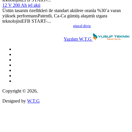
12 V 200 Ah jel akü
Üstün tasarım özellikleri ile standart akülere oranla %30’a varan
yüksek performansPatentli, Ca-Ca gümüş alaşımlı ızgara
teknolojisiEFB START-...
güncel döviz
Yazılım W.T.G
Copyright © 2026,
Designed by
W.T.G