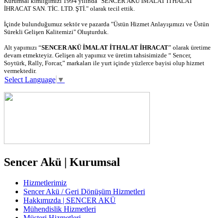
Kurumsal kimliğimizi 1994 yılında "SENCER AKÜ İMALAT İTHALAT
İHRACAT SAN. TİC. LTD. ŞTİ." olarak tecil ettik.
İçinde bulunduğumuz sektör ve pazarda "Üstün Hizmet Anlayışımızı ve Üstün
Sürekli Gelişen Kalitemizi" Oluşturduk.
Alt yapımızı “
SENCER AKÜ İMALAT İTHALAT İHRACAT
” olarak üretime
devam etmekteyiz. Gelişen alt yapımız ve üretim tahsisimizde “ Sencer,
Soytürk, Rally, Forcar,” markaları ile yurt içinde yüzlerce bayisi olup hizmet
vermektedir.
Select Language
▼
Sencer Akü | Kurumsal
Hizmetlerimiz
Sencer Akü / Geri Dönüşüm Hizmetleri
Hakkımızda | SENCER AKÜ
Mühendislik Hizmetleri
Müşteri Hizmetleri