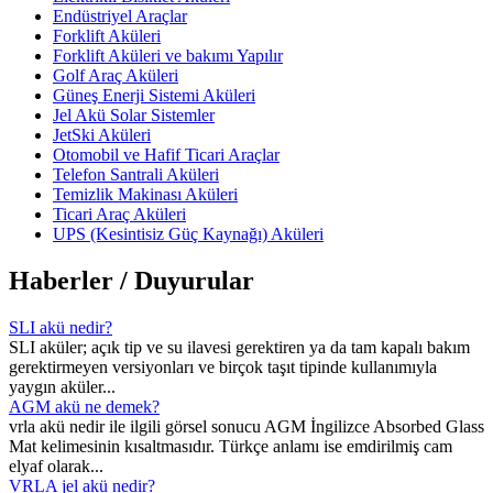
Endüstriyel Araçlar
Forklift Aküleri
Forklift Aküleri ve bakımı Yapılır
Golf Araç Aküleri
Güneş Enerji Sistemi Aküleri
Jel Akü Solar Sistemler
JetSki Aküleri
Otomobil ve Hafif Ticari Araçlar
Telefon Santrali Aküleri
Temizlik Makinası Aküleri
Ticari Araç Aküleri
UPS (Kesintisiz Güç Kaynağı) Aküleri
Haberler / Duyurular
SLI akü nedir?
SLI aküler; açık tip ve su ilavesi gerektiren ya da tam kapalı bakım
gerektirmeyen versiyonları ve birçok taşıt tipinde kullanımıyla
yaygın aküler...
AGM akü ne demek?
vrla akü nedir ile ilgili görsel sonucu AGM İngilizce Absorbed Glass
Mat kelimesinin kısaltmasıdır. Türkçe anlamı ise emdirilmiş cam
elyaf olarak...
VRLA jel akü nedir?