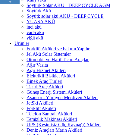
Soyturk Solar AKÜ - DEEP CYCLE AGM
Soytürk Akü
Soyütk solar akü AKÜ - DEEP CYCLE
YUASA AKÜ
inci akü
varta akü
yiğit akü
Ürünler
Forklift Aküleri ve bakımı Yapılır
Jel Akü Solar Sistemler
Otomobil ve Hafif Ticari Araçlar
Ağır Vasıta
Ağır Hizmet Aküleri
Elektrikli Bisiklet Aküleri
Binek Araç Türleri
Ticari Araç Aküleri
Güneş Enerji Sistemi Aküleri
Asansör - Yürüyen Merdiven Aküleri
JetSki Aküleri
Forklift Aküleri
Telefon Santrali Aküleri
Temizlik Makinası Aküleri
UPS (Kesintisiz Güç Kaynağı) Aküleri
Deniz Araçları Marin Aküleri