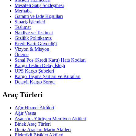
Mesafeli Satış Sözleşmesi
Merhaba
Garanti ve İade Koşulları
Sipariş İşlemleri
Teslimat
Nakliye ve Teslimat
Gizlilik Politikamız
Kredi Kartı Güvenliği
Vizyon & Misyon
Ödeme
Sanal Pos (Kredi Kartı) Hata Kodları
Kargo Teslim Detay İsteği
UPS Kargo Şubeleri
Kargo Taşıma Şartları ve Kuralları
Detaylı Kargo Sorgu
Araç Türleri
Ağır Hizmet Aküleri
Ağır Vasıta
Asansör - Yürüyen Merdiven Aküleri
Binek Araç Türleri
Deniz Araçları Marin Aküleri
Elektrikli Bisiklet Aküleri