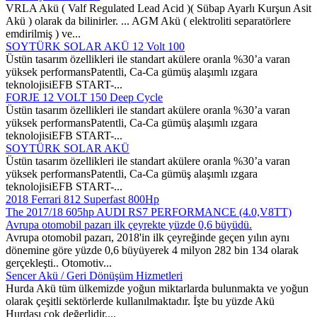
VRLA Akü ( Valf Regulated Lead Acid )( Sübap Ayarlı Kurşun Asit
Akü ) olarak da bilinirler. ... AGM Akü ( elektroliti separatörlere
emdirilmiş ) ve...
SOYTÜRK SOLAR AKÜ 12 Volt 100
Üstün tasarım özellikleri ile standart akülere oranla %30’a varan
yüksek performansPatentli, Ca-Ca gümüş alaşımlı ızgara
teknolojisiEFB START-...
FORJE 12 VOLT 150 Deep Cycle
Üstün tasarım özellikleri ile standart akülere oranla %30’a varan
yüksek performansPatentli, Ca-Ca gümüş alaşımlı ızgara
teknolojisiEFB START-...
SOYTÜRK SOLAR AKÜ
Üstün tasarım özellikleri ile standart akülere oranla %30’a varan
yüksek performansPatentli, Ca-Ca gümüş alaşımlı ızgara
teknolojisiEFB START-...
2018 Ferrari 812 Superfast 800Hp
The 2017/18 605hp AUDI RS7 PERFORMANCE (4.0,V8TT)
Avrupa otomobil pazarı ilk çeyrekte yüzde 0,6 büyüdü.
Avrupa otomobil pazarı, 2018'in ilk çeyreğinde geçen yılın aynı
dönemine göre yüzde 0,6 büyüyerek 4 milyon 282 bin 134 olarak
gerçekleşti.. Otomotiv...
Sencer Akü / Geri Dönüşüm Hizmetleri
Hurda Akü tüm ülkemizde yoğun miktarlarda bulunmakta ve yoğun
olarak çeşitli sektörlerde kullanılmaktadır. İşte bu yüzde Akü
Hurdası çok değerlidir,...