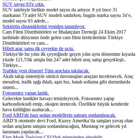
SUV sayısı 93'e çıktı.
SUV talebiyle birlikte model sayısı da artıyor. 8 yıl önce 31
markanın 73 adet SUV modeli satılırken, bugün marka sayısı 34’e,
model sayısı 93 adede...
Sektörün dinamiklerini yeniden tanımlıyor.
Cam Filmi Distribütörleri ve İthalatçıları Derneği 24 Ekim 2017
tarihinde dünyanın önde gelen cam filmi üreticilerinin Türkiye
Distribütörleri ve cam...
Hibrit araç satışı ilk çeyrekte de uçtu.
Türkiye'de bu yılın ilk çeyreğinde geçen yılın aynı dönemine kıyasla
yüzde 121,5'lik artışla bin 247 adet hibrit araç satışı gerçekleşti..
Türkiye...
Trafikte yeni dönem! Tüm araçlara takılacak.
Akıllı takip sistemiyle sürücü davranışları araçtan incelenecek. Araç
mesafesi, trafik ışığı ihlali, aşırı hız, hatalı sollama gibi durumlarda
sistem...
Fotosentez yapan lastik.
Gelecekte lastikler havayı temizleyecek. Fotosentez yapıp
karbondioksidi emip, oksijen üretecek. Özellikle büyük kentlerde
hava kirliliğini azaltacak...
Ford ABD'de bazı sedan modellerin satışını sonlandıracak.
ABD’li otomotiv devi Ford, Kuzey Amerika’da satışları yavaş olan
sedan araçların satışını sonlandıracağını, Mustang ve gelecek yıl
lansmanı yapılacak...
Elon Musk Tesla'nın CEO'luk görevinden alınabilir.