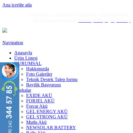
Ana içeriğe atla
Tel.& Fax : 0 242 344 57 85 | GSM : 0533 639 0570 |
info[@]senceraku.com |
Yeni Üye Kayıt
|
Üye Girişi
Navigation
Anasayfa
Ürün Listesi
KURUMSAL
Hakkımızda
Foto Galeriler
Teknik Destek Talep formu
Bayilik Başvurusu
Markalar
EXIDE AKÜ
FORJEL AKÜ
Forcar Akü
GEL ENERGY AKÜ
GEL STRONG AKÜ
Mutlu Akü
NEWSOLAR BATTERY
Rally Akü