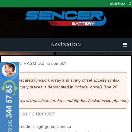
Ana içeriğe atla
Tel.& Fax : 
NAVIGATION
Buradasınız
Anasayfa
» AGM akü ne demek?
Hata mesajı
Deprecated function
: Array and string offset access syntax
with curly braces is deprecated in
include_once()
(line
20
of
/var/www/vhosts/senceraku.com/httpdocs/includes/file.phar.inc
).
AGM akü ne demek?
vrla akü nedir ile ilgili görsel sonucu