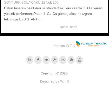
SOYTÜRK SOLAR AKÜ 12 Volt 100
Üstün tasarım özellikleri ile standart akülere oranla %30’a varan
yüksek performansPatentli, Ca-Ca gümüş alaşımlı ızgara
teknolojisiEFB START-...
güncel döviz
Yazılım W.T.G
Copyright © 2026,
Designed by
W.T.G