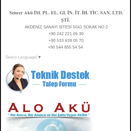
Sencer Akü İM. PL. EL. GI. İN. İT. İH. TİC. SAN. LTD.
ŞTİ.
AKDENİZ SANAYİ SİTESİ 5041 SOKAK NO:2
+90 242 221 05 30
+90 533 639 05 70
+90 544 855 54 54
Select Language
▼