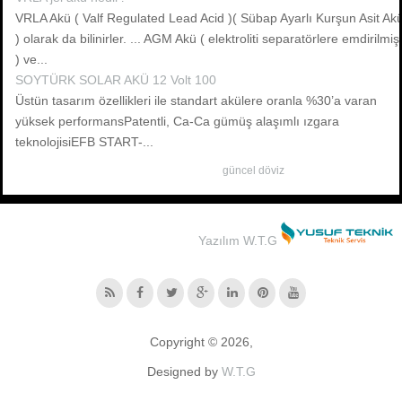
VRLA Akü ( Valf Regulated Lead Acid )( Sübap Ayarlı Kurşun Asit Ak
) olarak da bilinirler. ... AGM Akü ( elektroliti separatörlere emdirilmiş
) ve...
SOYTÜRK SOLAR AKÜ 12 Volt 100
Üstün tasarım özellikleri ile standart akülere oranla %30’a varan
yüksek performansPatentli, Ca-Ca gümüş alaşımlı ızgara
teknolojisiEFB START-...
güncel döviz
Yazılım W.T.G
Copyright © 2026,
Designed by
W.T.G