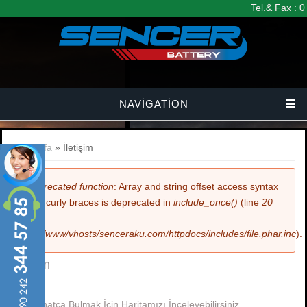
Ana içeriğe atla
Tel.& Fax : 
NAVIGATION
Buradasınız
Anasayfa
» İletişim
Hata mesajı
Deprecated function
: Array and string offset access syntax
with curly braces is deprecated in
include_once()
(line
20
of
/var/www/vhosts/senceraku.com/httpdocs/includes/file.phar.inc
).
İletişim
Bizi Rahatça Bulmak İçin Haritamızı İnceleyebilirsiniz.