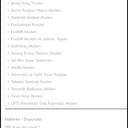
Binek Araç Türleri
Deniz Araçları Marin Aküleri
Elektrikli Bisiklet Aküleri
Endüstriyel Araçlar
Forklift Aküleri
Forklift Aküleri ve bakımı Yapılır
Golf Araç Aküleri
Güneş Enerji Sistemi Aküleri
Jel Akü Solar Sistemler
JetSki Aküleri
Otomobil ve Hafif Ticari Araçlar
Telefon Santrali Aküleri
Temizlik Makinası Aküleri
Ticari Araç Aküleri
UPS (Kesintisiz Güç Kaynağı) Aküleri
Haberler / Duyurular
VRLA jel akü nedir?