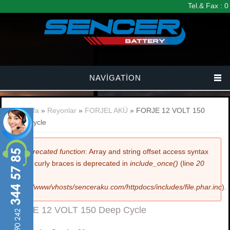
Ana içeriğe atla
Tel.& Fax : 
NAVIGATION
Buradasınız
Anasayfa
»
Reyonlar
»
FORJEL AKÜ
» FORJE 12 VOLT 150
Deep Cycle
Hata mesajı
Deprecated function
: Array and string offset access syntax
with curly braces is deprecated in
include_once()
(line
20
of
/var/www/vhosts/senceraku.com/httpdocs/includes/file.phar.inc
).
FORJE 12 VOLT 150 Deep Cycle