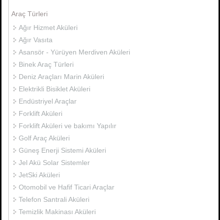
Araç Türleri
Ağır Hizmet Aküleri
Ağır Vasıta
Asansör - Yürüyen Merdiven Aküleri
Binek Araç Türleri
Deniz Araçları Marin Aküleri
Elektrikli Bisiklet Aküleri
Endüstriyel Araçlar
Forklift Aküleri
Forklift Aküleri ve bakımı Yapılır
Golf Araç Aküleri
Güneş Enerji Sistemi Aküleri
Jel Akü Solar Sistemler
JetSki Aküleri
Otomobil ve Hafif Ticari Araçlar
Telefon Santrali Aküleri
Temizlik Makinası Aküleri