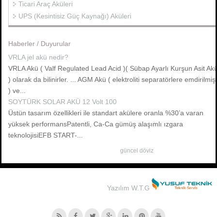
Ticari Araç Aküleri
UPS (Kesintisiz Güç Kaynağı) Aküleri
Haberler / Duyurular
VRLA jel akü nedir?
VRLA Akü ( Valf Regulated Lead Acid )( Sübap Ayarlı Kurşun Asit Ak
) olarak da bilinirler. ... AGM Akü ( elektroliti separatörlere emdirilmiş
) ve...
SOYTÜRK SOLAR AKÜ 12 Volt 100
Üstün tasarım özellikleri ile standart akülere oranla %30’a varan
yüksek performansPatentli, Ca-Ca gümüş alaşımlı ızgara
teknolojisiEFB START-...
güncel döviz
Yazılım W.T.G