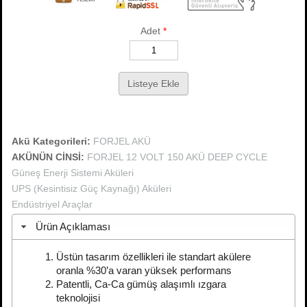
Adet
*
Akü Kategorileri:
FORJEL AKÜ
AKÜNÜN CİNSİ:
FORJEL 12 VOLT 150 AKÜ DEEP CYCLE
Güneş Enerji Sistemi Aküleri
UPS (Kesintisiz Güç Kaynağı) Aküleri
Endüstriyel Araçlar
Ürün Açıklaması
Üstün tasarım özellikleri ile standart akülere
oranla %30’a varan yüksek performans
Patentli, Ca-Ca gümüş alaşımlı ızgara
teknolojisi