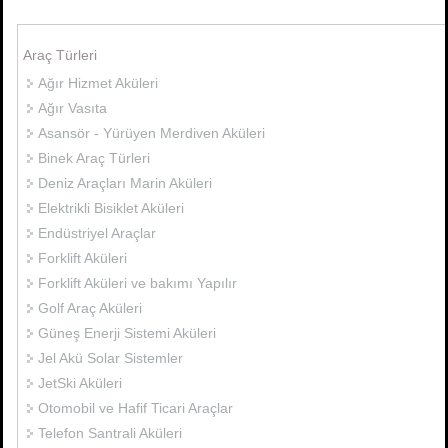
Araç Türleri
Ağır Hizmet Aküleri
Ağır Vasıta
Asansör - Yürüyen Merdiven Aküleri
Binek Araç Türleri
Deniz Araçları Marin Aküleri
Elektrikli Bisiklet Aküleri
Endüstriyel Araçlar
Forklift Aküleri
Forklift Aküleri ve bakımı Yapılır
Golf Araç Aküleri
Güneş Enerji Sistemi Aküleri
Jel Akü Solar Sistemler
JetSki Aküleri
Otomobil ve Hafif Ticari Araçlar
Telefon Santrali Aküleri