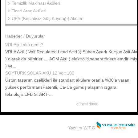
Temizlik Makinası Aküleri
Ticari Araç Aküleri
UPS (Kesintisiz Güç Kaynağı) Aküleri
Haberler / Duyurular
VRLA jel akü nedir?
VRLA Akü ( Valf Regulated Lead Acid )( Sübap Ayarlı Kurşun Asit Ak
) olarak da bilinirler. ... AGM Akü ( elektroliti separatörlere emdirilmiş
) ve...
SOYTÜRK SOLAR AKÜ 12 Volt 100
Üstün tasarım özellikleri ile standart akülere oranla %30’a varan
yüksek performansPatentli, Ca-Ca gümüş alaşımlı ızgara
teknolojisiEFB START-...
güncel döviz
Yazılım W.T.G