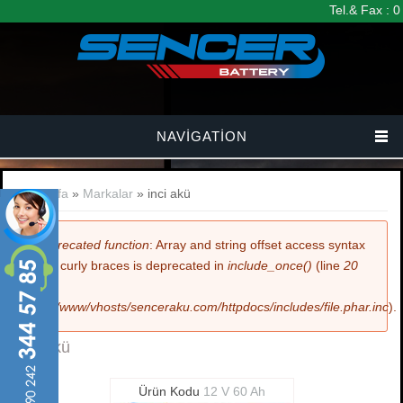
Ana içeriğe atla
Tel.& Fax : 
NAVIGATION
Buradasınız
Anasayfa
»
Markalar
» inci akü
Hata mesajı
Deprecated function
: Array and string offset access syntax
with curly braces is deprecated in
include_once()
(line
20
of
/var/www/vhosts/senceraku.com/httpdocs/includes/file.phar.inc
).
inci akü
Ürün Kodu
12 V 60 Ah