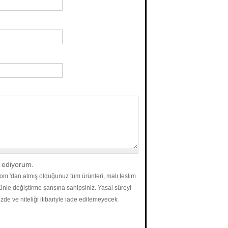
l ediyorum.
com 'dan almış olduğunuz tüm ürünleri, malı teslim
rünle değiştirme şansına sahipsiniz. Yasal süreyi
de ve niteliği itibariyle iade edilemeyecek