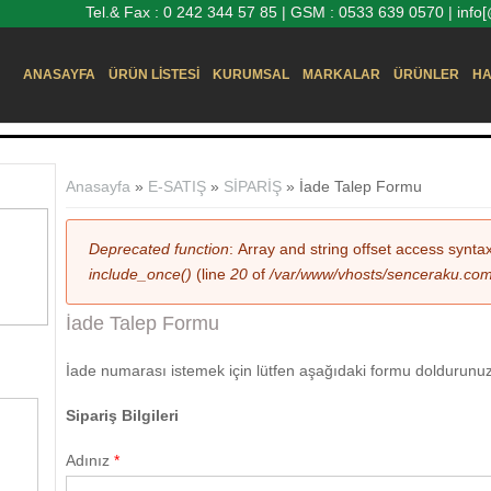
Tel.& Fax : 0 242 344 57 85 | GSM : 0533 639 0570 | inf
ANASAYFA
ÜRÜN LISTESI
KURUMSAL
MARKALAR
ÜRÜNLER
HA
Buradasınız
Anasayfa
»
E-SATIŞ
»
SİPARİŞ
» İade Talep Formu
Hata mesajı
Deprecated function
: Array and string offset access synta
include_once()
(line
20
of
/var/www/vhosts/senceraku.com/h
İade Talep Formu
İade numarası istemek için lütfen aşağıdaki formu doldurunu
Sipariş Bilgileri
Adınız
*