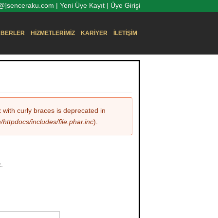
o[@]senceraku.com |
Yeni Üye Kayıt
|
Üye Girişi
BERLER
HIZMETLERIMIZ
KARIYER
İLETIŞIM
x with curly braces is deprecated in
ttpdocs/includes/file.phar.inc
).
z.