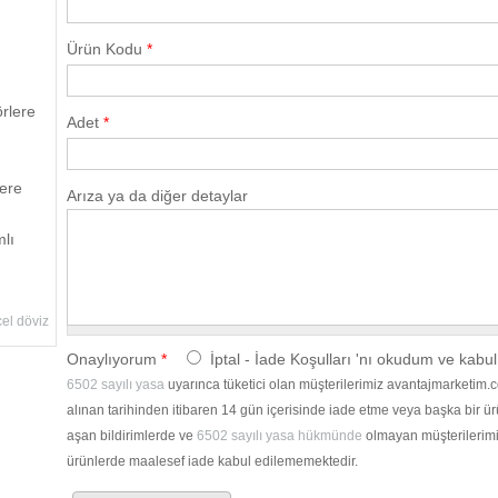
Ürün Kodu
*
örlere
Adet
*
lere
Arıza ya da diğer detaylar
lı
el döviz
Onaylıyorum
*
İptal - İade Koşulları 'nı okudum ve kabu
6502 sayılı yasa
uyarınca tüketici olan müşterilerimiz avantajmarketim.
alınan tarihinden itibaren 14 gün içerisinde iade etme veya başka bir ü
aşan bildirimlerde ve
6502 sayılı yasa hükmünde
olmayan müşterilerimiz
ürünlerde maalesef iade kabul edilememektedir.