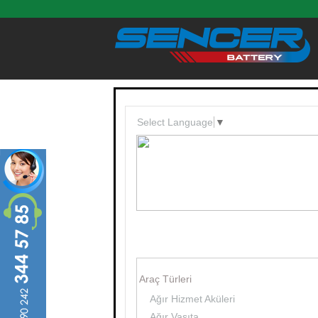
Ana içeriğe atla
Select Language
▼
Araç Türleri
Ağır Hizmet Aküleri
Ağır Vasıta