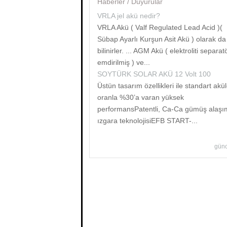
Haberler / Duyurular
VRLA jel akü nedir?
VRLA Akü ( Valf Regulated Lead Acid )(
Sübap Ayarlı Kurşun Asit Akü ) olarak da
bilinirler. ... AGM Akü ( elektroliti separat
emdirilmiş ) ve...
SOYTÜRK SOLAR AKÜ 12 Volt 100
Üstün tasarım özellikleri ile standart akü
oranla %30’a varan yüksek
performansPatentli, Ca-Ca gümüş alaşım
ızgara teknolojisiEFB START-...
günc