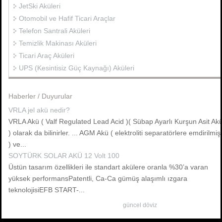
JetSki Aküleri
Otomobil ve Hafif Ticari Araçlar
Telefon Santrali Aküleri
Temizlik Makinası Aküleri
Ticari Araç Aküleri
UPS (Kesintisiz Güç Kaynağı) Aküleri
Haberler / Duyurular
VRLA jel akü nedir?
VRLA Akü ( Valf Regulated Lead Acid )( Sübap Ayarlı Kurşun Asit Ak
) olarak da bilinirler. ... AGM Akü ( elektroliti separatörlere emdirilmiş
) ve...
SOYTÜRK SOLAR AKÜ 12 Volt 100
Üstün tasarım özellikleri ile standart akülere oranla %30’a varan
yüksek performansPatentli, Ca-Ca gümüş alaşımlı ızgara
teknolojisiEFB START-...
güncel döviz