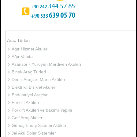
Araç Türleri
Ağır Hizmet Aküleri
Ağır Vasıta
Asansör - Yürüyen Merdiven Aküleri
Binek Araç Türleri
Deniz Araçları Marin Aküleri
Elektrikli Bisiklet Aküleri
Endüstriyel Araçlar
Forklift Aküleri
Forklift Aküleri ve bakımı Yapılır
Golf Araç Aküleri
Güneş Enerji Sistemi Aküleri
Jel Akü Solar Sistemler