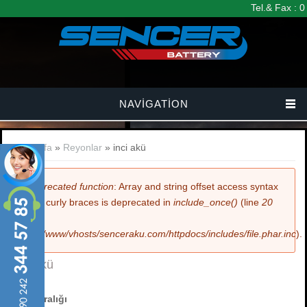
Ana içeriğe atla
Tel.& Fax : 
NAVIGATION
Buradasınız
Anasayfa
»
Reyonlar
» inci akü
Hata mesajı
Deprecated function
: Array and string offset access syntax
with curly braces is deprecated in
include_once()
(line
20
of
/var/www/vhosts/senceraku.com/httpdocs/includes/file.phar.inc
).
inci akü
Fiyat Aralığı