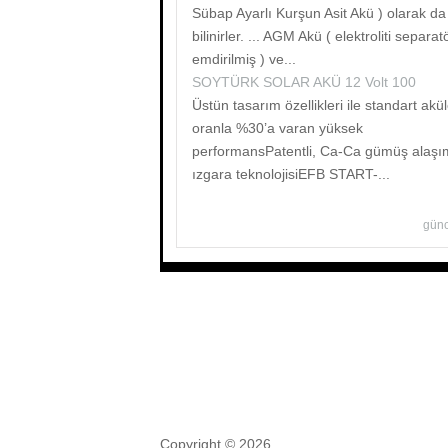
Sübap Ayarlı Kurşun Asit Akü ) olarak da
bilinirler. ... AGM Akü ( elektroliti separat
emdirilmiş ) ve...
SOYTÜRK SOLAR AKÜ 12 Volt 100
Üstün tasarım özellikleri ile standart akü
oranla %30’a varan yüksek
performansPatentli, Ca-Ca gümüş alaşım
ızgara teknolojisiEFB START-...
günc
Copyright © 2026,