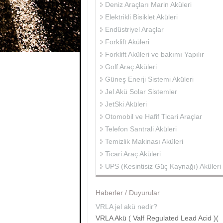
Deniz Araçları Marin Aküleri
Elektrikli Bisiklet Aküleri
Endüstriyel Araçlar
Forklift Aküleri
Forklift Aküleri ve bakımı Yapılır
Golf Araç Aküleri
Güneş Enerji Sistemi Aküleri
Jel Akü Solar Sistemler
JetSki Aküleri
Otomobil ve Hafif Ticari Araçlar
Telefon Santrali Aküleri
Temizlik Makinası Aküleri
Ticari Araç Aküleri
UPS (Kesintisiz Güç Kaynağı) Aküleri
Haberler / Duyurular
VRLA jel akü nedir?
VRLA Akü ( Valf Regulated Lead Acid )(