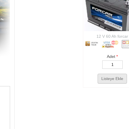
12 V 60 Ah forcar
Adet
*