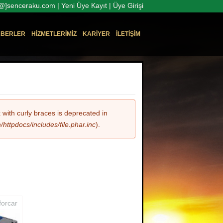
o[@]senceraku.com |
Yeni Üye Kayıt
|
Üye Girişi
BERLER
HIZMETLERIMIZ
KARIYER
İLETIŞIM
x with curly braces is deprecated in
ttpdocs/includes/file.phar.inc
).
forcar