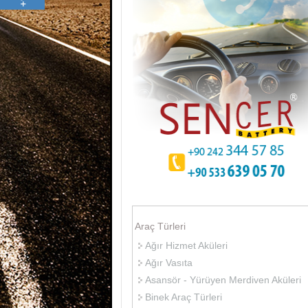
Araç Türleri
Ağır Hizmet Aküleri
Ağır Vasıta
Asansör - Yürüyen Merdiven Aküleri
Binek Araç Türleri