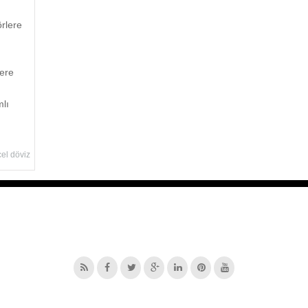
örlere
lere
lı
el döviz