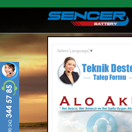
Ana içeriğe atla
Select Language
▼