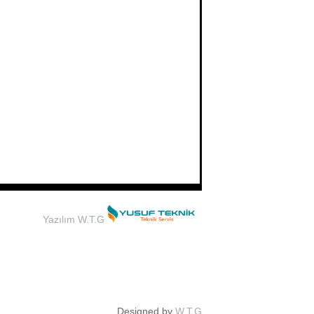
Yazılım W.T.G
Designed by
W.T.G